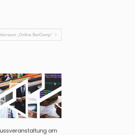
ntierraum „Online BarCamp“
ussveranstaltung am
Fundstücke, Juli 2019