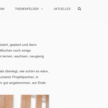
Show
EAM
THEMENFELDER
AKTUELLES
Search
Form
nisiert, geplant und dann
n Wochen noch einige
n lernen, wachsen, neugierig
ls überlegt, wie schön es wäre,
unserer Projektpartner, in
 sehr gut angekommen, am Ende