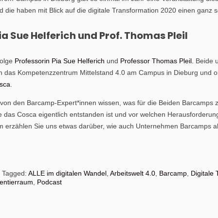
d die haben mit Blick auf die digitale Transformation 2020 einen gan
Pia Sue Helferich und Prof. Thomas Pleil
Folge
Professorin Pia Sue Helferich
und
Professor Thomas Pleil.
Beide u
en das Kompetenzzentrum Mittelstand 4.0 am Campus in Dieburg und org
sca
.
r von den Barcamp-Expert*innen wissen, was für die Beiden Barcamps
e das Cosca eigentlich entstanden ist und vor welchen Herausforderun
 erzählen Sie uns etwas darüber, wie auch Unternehmen Barcamps als 
Tagged:
ALLE im digitalen Wandel
,
Arbeitswelt 4.0
,
Barcamp
,
Digitale
entierraum
,
Podcast