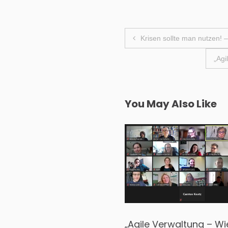
Beitragsnavi
Krisen sollte man nutzen! 
„Agi
You May Also Like
n sollte man nutzen! –
„Agile Verwaltung – Wi