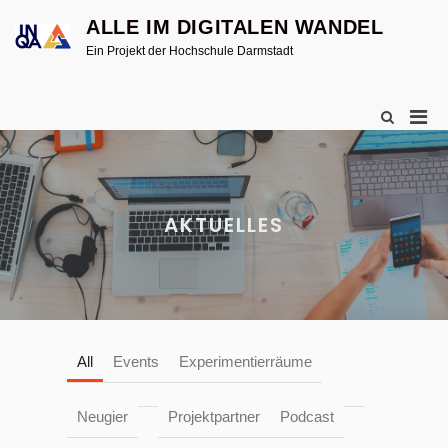
Skip
ALLE IM DIGITALEN WANDEL
to
content
Ein Projekt der Hochschule Darmstadt
Pri
Show
Search
Men
Form
for
Mobi
AKTUELLES
All
Events
Experimentierräume
Neugier
Projektpartner
Podcast