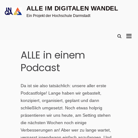
Skip
ALLE IM DIGITALEN WANDEL
to
content
Ein Projekt der Hochschule Darmstadt
Pri
Show
Search
Men
Form
for
ALLE in einem
Mobi
Podcast
Da ist sie also tatsächlich: unsere aller erste
Podcastfolge! Lange haben wir gebastelt,
konzipiert, organisiert, geplant und dann
schließlich umgesetzt. Noch etwas holprig
präsentieren wir uns heute, am Setting stehen
die nächsten Wochen noch einige
Verbesserungen an! Aber wer zu lange wartet,
verpasst irgendwann einfach anzufangen. Und