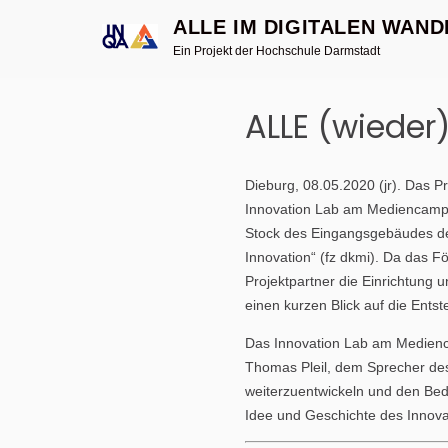
ALLE IM DIGITALEN WAND
Ein Projekt der Hochschule Darmstadt
Skip
to
ALLE (wieder
content
Dieburg, 08.05.2020 (jr). Das P
Innovation Lab am Mediencampus
Stock des Eingangsgebäudes d
Innovation“ (fz dkmi). Da das F
Projektpartner die Einrichtung
einen kurzen Blick auf die Ents
Das Innovation Lab am Medienca
Thomas Pleil, dem Sprecher des 
weiterzuentwickeln und den Bed
Idee und Geschichte des Innova