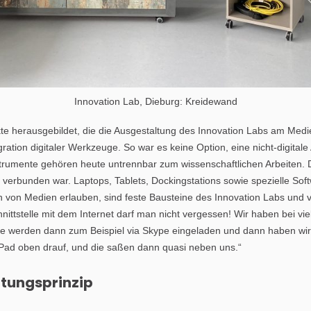
Innovation Lab, Dieburg: Kreidewand
te herausgebildet, die die Ausgestaltung des Innovation Labs am Me
ration digitaler Werkzeuge. So war es keine Option, eine nicht-digital
nstrumente gehören heute untrennbar zum wissenschaftlichen Arbeiten. 
verbunden war. Laptops, Tablets, Dockingstations sowie spezielle So
en von Medien erlauben, sind feste Bausteine des Innovation Labs und
hnittstelle mit dem Internet darf man nicht vergessen! Wir haben bei vi
 Die werden dann zum Beispiel via Skype eingeladen und dann haben w
iPad oben drauf, und die saßen dann quasi neben uns.“
ltungsprinzip