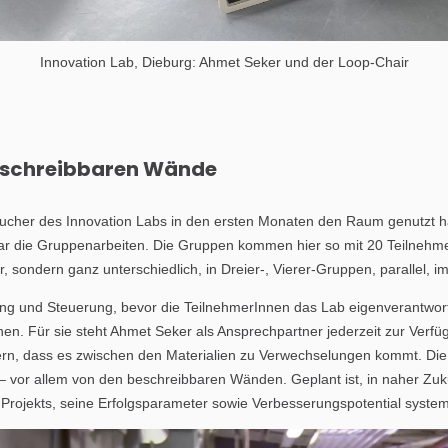
Innovation Lab, Dieburg: Ahmet Seker und der Loop-Chair
beschreibbaren Wände
sucher des Innovation Labs in den ersten Monaten den Raum genutzt h
ar die Gruppenarbeiten. Die Gruppen kommen hier so mit 20 Teilnehme
r, sondern ganz unterschiedlich, in Dreier-, Vierer-Gruppen, parallel, 
ng und Steuerung, bevor die TeilnehmerInnen das Lab eigenverantwort
n. Für sie steht Ahmet Seker als Ansprechpartner jederzeit zur Verfüg
n, dass es zwischen den Materialien zu Verwechselungen kommt. Die N
 – vor allem von den beschreibbaren Wänden. Geplant ist, in naher Zuk
Projekts, seine Erfolgsparameter sowie Verbesserungspotential systema