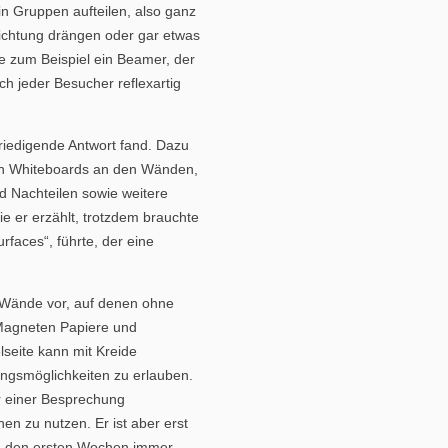
in Gruppen aufteilen, also ganz
ichtung drängen oder gar etwas
ie zum Beispiel ein Beamer, der
h jeder Besucher reflexartig
riedigende Antwort fand. Dazu
von Whiteboards an den Wänden,
 Nachteilen sowie weitere
e er erzählt, trotzdem brauchte
rfaces“, führte, der eine
e Wände vor, auf denen ohne
 Magneten Papiere und
seite kann mit Kreide
ngsmöglichkeiten zu erlauben.
r einer Besprechung
hen zu nutzen. Er ist aber erst
r in den ersten Wochen immer