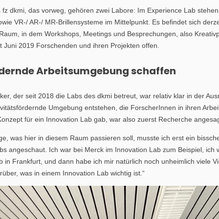
s fz dkmi, das vorweg, gehören zwei Labore: Im Experience Lab stehen
ie VR-/ AR-/ MR-Brillensysteme im Mittelpunkt. Es befindet sich derz
 Raum, in dem Workshops, Meetings und Besprechungen, also Kreativp
eit Juni 2019 Forschenden und ihren Projekten offen.
ördernde Arbeitsumgebung schaffen
r, der seit 2018 die Labs des dkmi betreut, war relativ klar in der Ausri
tivitätsfördernde Umgebung entstehen, die ForscherInnen in ihren Arb
s Konzept für ein Innovation Lab gab, war also zuerst Recherche angesag
e, was hier in diesem Raum passieren soll, musste ich erst ein bissc
abs angeschaut. Ich war bei Merck im Innovation Lab zum Beispiel, ich w
in Frankfurt, und dann habe ich mir natürlich noch unheimlich viele V
rüber, was in einem Innovation Lab wichtig ist.“