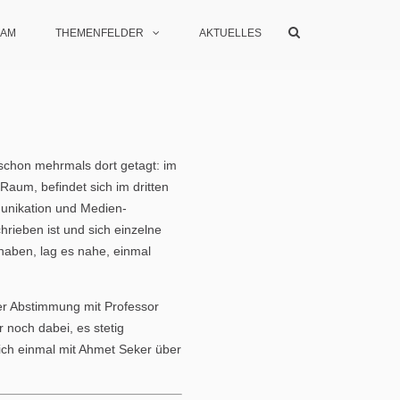
Show
EAM
THEMENFELDER
AKTUELLES
Search
Form
 schon mehrmals dort getagt: im
aum, befindet sich im dritten
nikation und Medien-
rieben ist und sich einzelne
haben, lag es nahe, einmal
er Abstimmung mit Professor
 noch dabei, es stetig
ich einmal mit Ahmet Seker über