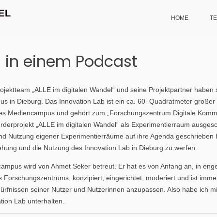
EL
HOME
T
) in einem Podcast
rojektteam „ALLE im digitalen Wandel“ und seine Projektpartner haben
 in Dieburg. Das Innovation Lab ist ein ca. 60 Quadratmeter großer R
es Mediencampus und gehört zum „Forschungszentrum Digitale Kommu
örderprojekt „ALLE im digitalen Wandel“ als Experimentierraum ausgesch
 und Nutzung eigener Experimentierräume auf ihre Agenda geschrieben 
tehung und die Nutzung des Innovation Lab in Dieburg zu werfen.
mpus wird von Ahmet Seker betreut. Er hat es von Anfang an, in eng
Forschungszentrums, konzipiert, eingerichtet, moderiert und ist immer
ürfnissen seiner Nutzer und Nutzerinnen anzupassen. Also habe ich m
tion Lab unterhalten.