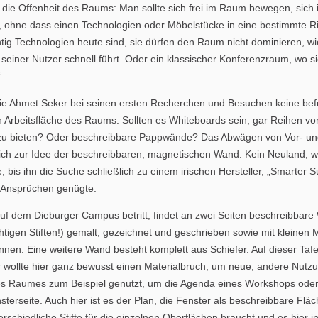
r die Offenheit des Raums: Man sollte sich frei im Raum bewegen, sich 
 ohne dass einen Technologien oder Möbelstücke in eine bestimmte R
htig Technologien heute sind, sie dürfen den Raum nicht dominieren, w
einer Nutzer schnell führt. Oder ein klassischer Konferenzraum, wo sic
“
ie Ahmet Seker bei seinen ersten Recherchen und Besuchen keine bef
en Arbeitsfläche des Raums. Sollten es Whiteboards sein, gar Reihen 
e zu bieten? Oder beschreibbare Pappwände? Das Abwägen von Vor- und
ich zur Idee der beschreibbaren, magnetischen Wand. Kein Neuland, wi
, bis ihn die Suche schließlich zu einem irischen Hersteller, „Smarter Su
n Ansprüchen genügte.
uf dem Dieburger Campus betritt, findet an zwei Seiten beschreibbar
htigen Stiften!) gemalt, gezeichnet und geschrieben sowie mit kleinen
en. Eine weitere Wand besteht komplett aus Schiefer. Auf dieser Tafel
 wollte hier ganz bewusst einen Materialbruch, um neue, andere Nutzu
 des Raumes zum Beispiel genutzt, um die Agenda eines Workshops ode
nsterseite. Auch hier ist es der Plan, die Fenster als beschreibbare Fläc
terschiedliche Stifte für die einzelnen Oberflächen braucht und es hie