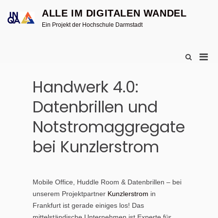
Skip
ALLE IM DIGITALEN WANDEL
to
content
Ein Projekt der Hochschule Darmstadt
Pri
Show
Search
Men
Form
for
Handwerk 4.0:
Mobi
Datenbrillen und
Notstromaggregate
bei Kunzlerstrom
Mobile Office, Huddle Room & Datenbrillen – bei
unserem Projektpartner
Kunzlerstrom
in
Frankfurt ist gerade einiges los! Das
mittelständische Unternehmen ist Experte für